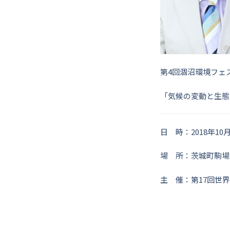
第4回涸沼環境フェス
「気候の変動と生態
日 時：2018年1
場 所：茨城町駒場庁舎
主 催：第17回世