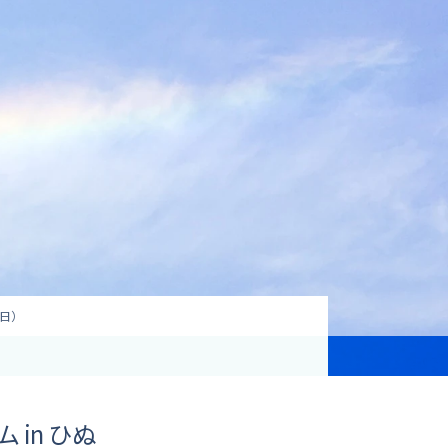
資格取得支援
Education
気象予報士講座について
気象予報士講座クリア
講座一覧
受講のご案内
8日）
in ひぬ