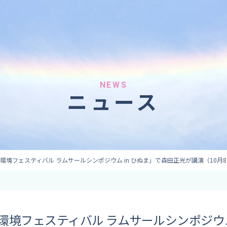
へのご依頼
気象情報のご依頼
 forecaster
Provision of weather information
テレビ・ラジオ）
データ提供（予報・実績）
 予報原稿作成
コンテンツ提供
ト出演
ピンポイント予報
NEWS
ニュース
取材
その他の情報提供
監修
ーション
環境フェスティバル ラムサールシンポジウム in ひぬま」で森田正光が講演（10月
環境フェスティバル ラムサールシンポジウム 