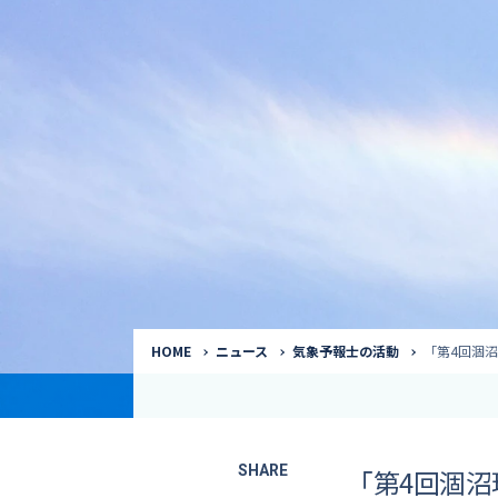
気象予報士
Request to a weather
Service
気象番組出演（
サービス
番組サポート /
講演会・イベン
インタビュー / 
サービストップ
コラム・寄稿 / 
司会MC / ナレ
HOME
ニュース
気象予報士の活動
「第4回涸沼
SHARE
「第4回涸沼