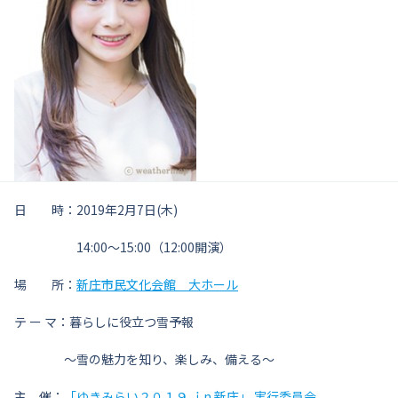
日 時：2019年2月7日(木)
14:00～15:00（12:00開演）
場 所：
新庄市民文化会館 大ホール
テ ー マ：暮らしに役立つ雪予報
～雪の魅力を知り、楽しみ、備える～
主 催：
「ゆきみらい２０１９ ｉn 新庄」 実行委員会