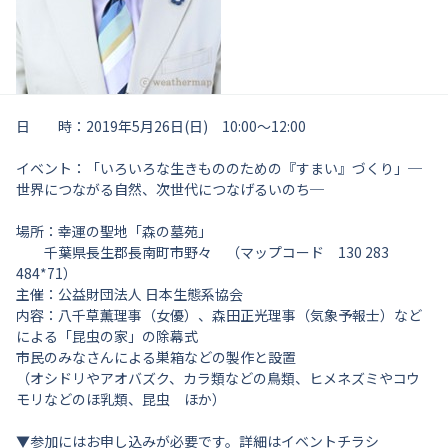
日 時：2019年5月26日(日) 10:00〜12:00
イベント：「いろいろな生きもののための『すまい』づくり」─
世界につながる自然、次世代につなげるいのち─
場所：幸運の聖地「森の墓苑」
千葉県長生郡長南町市野々 （マップコード 130 283
484*71）
主催：公益財団法人 日本生態系協会
内容：八千草薫理事（女優）、森田正光理事（気象予報士）など
による「昆虫の家」の除幕式
市民のみなさんによる巣箱などの製作と設置
（オシドリやアオバズク、カラ類などの鳥類、ヒメネズミやコウ
モリなどのほ乳類、昆虫 ほか）
▼参加にはお申し込みが必要です。詳細はイベントチラシ