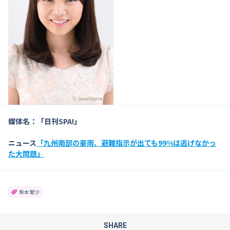
媒体名：「日刊SPA!」
ニュース
「九州南部の豪雨、避難指示が出ても99%は逃げなかっ
た大問題」
柴本愛沙
SHARE