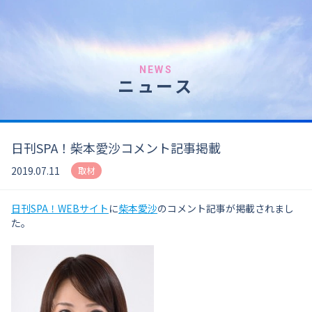
NEWS
ニュース
日刊SPA！柴本愛沙コメント記事掲載
2019.07.11
取材
日刊SPA！WEBサイト
に
柴本愛沙
のコメント記事が掲載されまし
た。