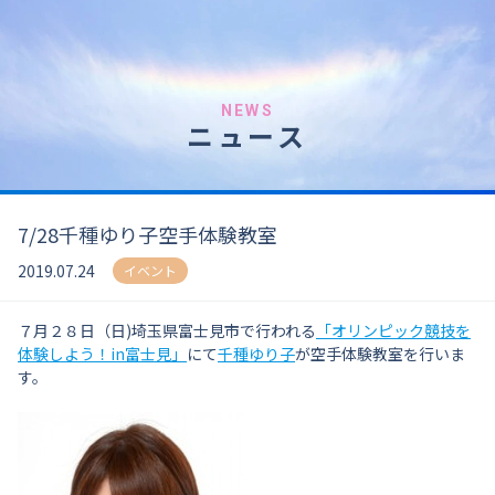
NEWS
ニュース
7/28千種ゆり子空手体験教室
2019.07.24
イベント
７月２８日（日)埼玉県富士見市で行われる
「オリンピック競技を
体験しよう！in富士見」
にて
千種ゆり子
が空手体験教室を行いま
す。