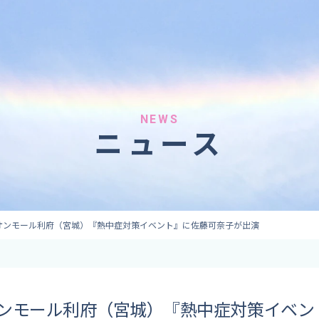
へのご依頼
気象情報のご依頼
 forecaster
Provision of weather information
テレビ・ラジオ）
データ提供（予報・実績）
 予報原稿作成
コンテンツ提供
ト出演
ピンポイント予報
NEWS
ニュース
取材
その他の情報提供
監修
ーション
5 イオンモール利府（宮城）『熱中症対策イベント』に佐藤可奈子が出演
5 イオンモール利府（宮城）『熱中症対策イベ