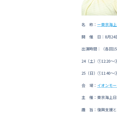
名 称：
ー東京海上日
開 催 日：8月24
出演時間：（各回1
24（土）①12:20～②
25（日）①11:40～②
会 場：
イオンモー
主 催：東京海上日
趣 旨：復興支援と