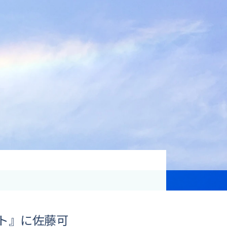
資格取得支援
Education
気象予報士講座について
気象予報士講座クリア
講座一覧
受講のご案内
ント』に佐藤可