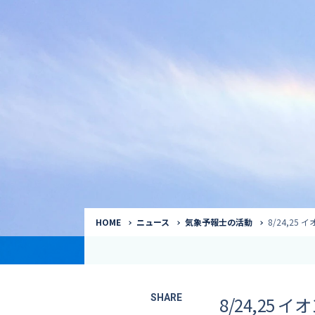
気象予報士
Request to a weather
Service
気象番組出演（
サービス
番組サポート /
講演会・イベン
インタビュー / 
サービストップ
コラム・寄稿 / 
司会MC / ナレ
HOME
ニュース
気象予報士の活動
8/24,2
SHARE
8/24,2