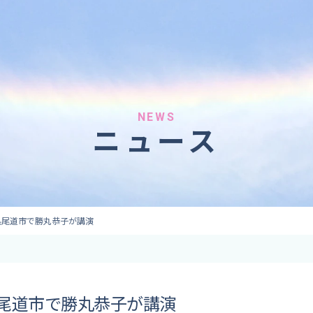
へのご依頼
気象情報のご依頼
 forecaster
Provision of weather information
テレビ・ラジオ）
データ提供（予報・実績）
 予報原稿作成
コンテンツ提供
ト出演
ピンポイント予報
NEWS
ニュース
取材
その他の情報提供
監修
ーション
島県尾道市で勝丸恭子が講演
島県尾道市で勝丸恭子が講演