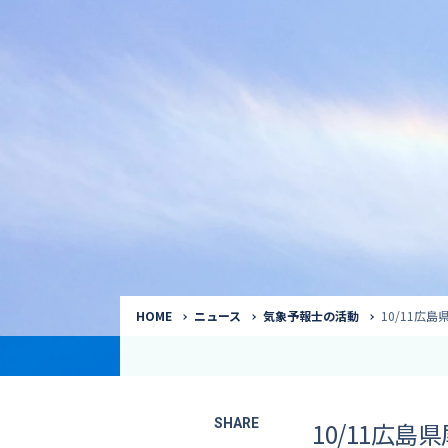
気象予報士
Request to a weather
Service
気象番組出演（
サービス
番組サポート /
講演会・イベン
インタビュー / 
サービストップ
コラム・寄稿 / 
司会MC / ナレ
HOME
ニュース
気象予報士の活動
10/11広
SHARE
10/11広