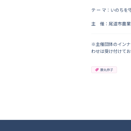
テ ー マ：いのち
主 催：尾道市農業
※主催団体のインナ
わせは受け付けてお
勝丸恭子