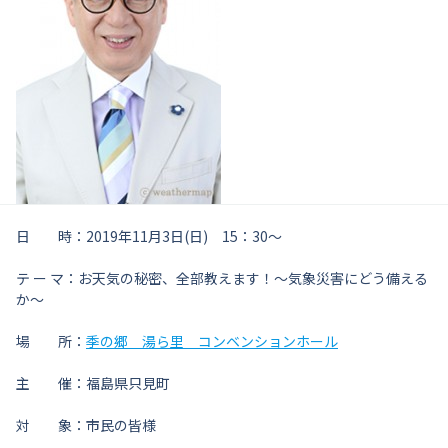
日 時：2019年11月3日(日) 15：30～
テ ー マ：お天気の秘密、全部教えます！～気象災害にどう備える
か～
場 所：
季の郷 湯ら里 コンベンションホール
主 催：福島県只見町
対 象：市民の皆様