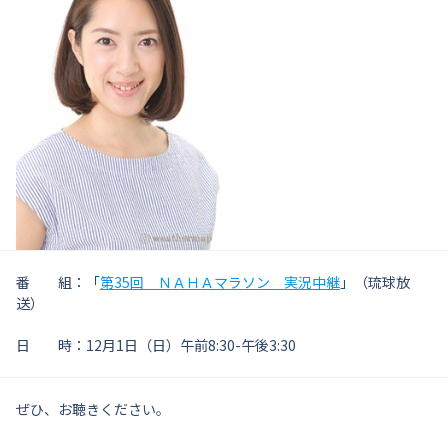
番 組：「
第35回 ＮＡＨＡマラソン 実況中継
」（琉球放
送）
日 時：12月1日（日）午前8:30-午後3:30
ぜひ、お聴きください。