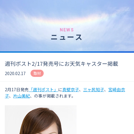
NEWS
ニュース
週刊ポスト2/17発売号にお天気キャスター掲載
2020.02.17
取材
2月17日発売
「週刊ポスト」
に
真壁京子
、
三ヶ尻知子
、
宮崎由衣
子
、
片山美紀
、の事が掲載されます。