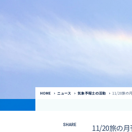
気象予報士
Request to a weather
Service
気象番組出演（
サービス
番組サポート /
講演会・イベン
インタビュー / 
サービストップ
コラム・寄稿 / 
司会MC / ナレ
HOME
ニュース
気象予報士の活動
11/20旅
SHARE
11/20旅