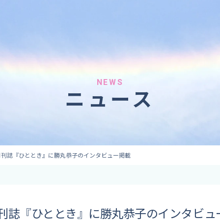
へのご依頼
気象情報のご依頼
 forecaster
Provision of weather information
テレビ・ラジオ）
データ提供（予報・実績）
 予報原稿作成
コンテンツ提供
ト出演
ピンポイント予報
NEWS
ニュース
取材
その他の情報提供
監修
ーション
の月刊誌『ひととき』に勝丸恭子のインタビュー掲載
の月刊誌『ひととき』に勝丸恭子のインタビュ