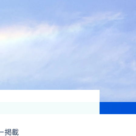
資格取得支援
Education
気象予報士講座について
気象予報士講座クリア
講座一覧
受講のご案内
ー掲載