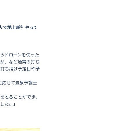
火で地上絵》やって
らドローンを使った
いか、など通常の打ち
で打ち揚げ予定日や予
に応じて気象予報士
策をとることができ、
ました。」