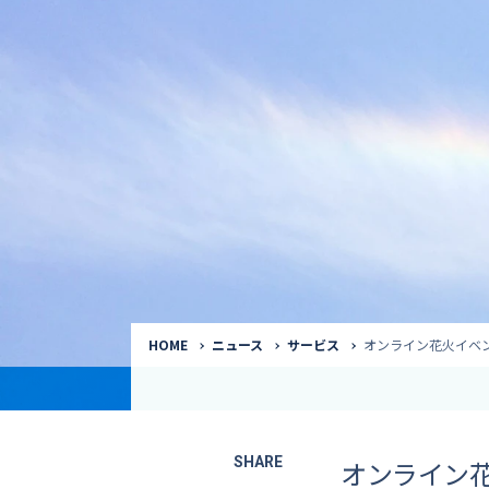
気象予報士
Request to a weather
Service
気象番組出演（
サービス
番組サポート /
講演会・イベン
インタビュー / 
サービストップ
コラム・寄稿 / 
司会MC / ナレ
HOME
ニュース
サービス
オンライン花火イベ
SHARE
オンライン