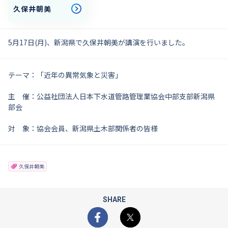
久保井朝美
5月17日(月)、新潟県で久保井朝美が講演を行いました。
テーマ：「近年の異常気象と災害」
主 催：公益社団法人日本下水道管路管理業協会中部支部新潟県
部会
対 象：協会会員、新潟県土木部関係者の皆様
久保井朝美
SHARE
Facebook
X