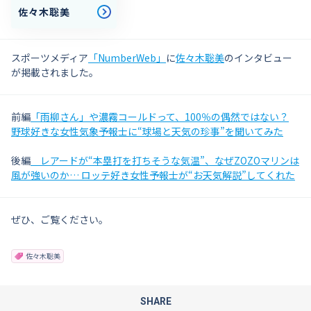
佐々木聡美
スポーツメディア
「NumberWeb」
に
佐々木聡美
のインタビュー
が掲載されました。
前編
「雨柳さん」や濃霧コールドって、100％の偶然ではない？
野球好きな女性気象予報士に“球場と天気の珍事”を聞いてみた
後編
レアードが“本塁打を打ちそうな気温”、なぜZOZOマリンは
風が強いのか… ロッテ好き女性予報士が“お天気解説”してくれた
ぜひ、ご覧ください。
佐々木聡美
SHARE