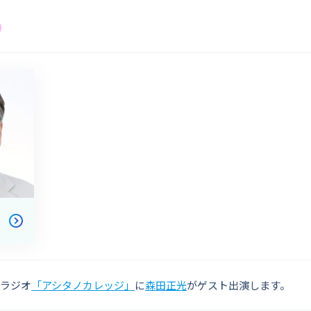
Sラジオ
「アシタノカレッジ」
に
森田正光
がゲスト出演します。