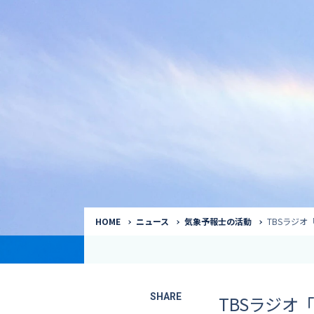
気象予報士
Request to a weather
Service
気象番組出演（
サービス
番組サポート /
講演会・イベン
インタビュー / 
サービストップ
コラム・寄稿 / 
司会MC / ナレ
HOME
ニュース
気象予報士の活動
TBSラジ
SHARE
TBSラジオ