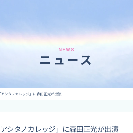
へのご依頼
気象情報のご依頼
 forecaster
Provision of weather information
テレビ・ラジオ）
データ提供（予報・実績）
 予報原稿作成
コンテンツ提供
ト出演
ピンポイント予報
NEWS
ニュース
取材
その他の情報提供
監修
ーション
オ「アシタノカレッジ」に森田正光が出演
「アシタノカレッジ」に森田正光が出演