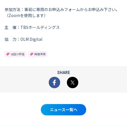
参加方法：事前に専用のお申込みフォームからお申込み下さい。
（Zoomを使用します）
主 催：TBSホールディングス
協 力：OLM Digital
池田沙耶香
與猶茉穂
SHARE
Facebook
X
ニュース一覧へ