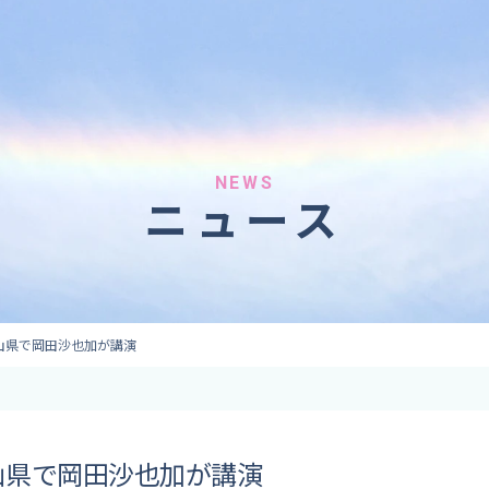
へのご依頼
気象情報のご依頼
 forecaster
Provision of weather information
テレビ・ラジオ）
データ提供（予報・実績）
 予報原稿作成
コンテンツ提供
ト出演
ピンポイント予報
NEWS
ニュース
取材
その他の情報提供
監修
ーション
山県で岡田沙也加が講演
山県で岡田沙也加が講演