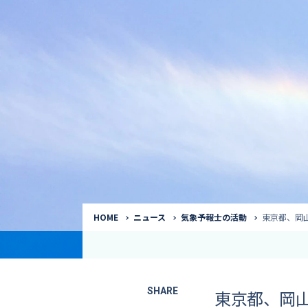
気象予報士
Request to a weather
Service
気象番組出演（
サービス
番組サポート /
講演会・イベン
インタビュー / 
サービストップ
コラム・寄稿 / 
司会MC / ナレ
HOME
ニュース
気象予報士の活動
東京都、岡
SHARE
東京都、岡