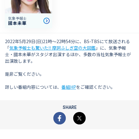
気象予報士
國本未華
2022年5月29日(日)21時～22時54分に、BS-TBSにて放送される
「
気象予報士も驚いた‼ 摩訶ふしぎ空の大図鑑
」に、気象予報
士・國本未華がスタジオ出演するほか、多数の当社気象予報士が
出演致します。
是非ご覧ください。
詳しい番組内容については、
番組HP
をご確認ください。
SHARE
Facebook
X