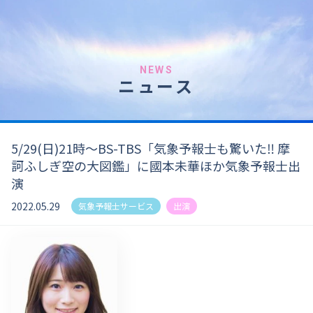
NEWS
ニュース
5/29(日)21時～BS-TBS「気象予報士も驚いた‼ 摩
訶ふしぎ空の大図鑑」に國本未華ほか気象予報士出
演
2022.05.29
気象予報士サービス
出演