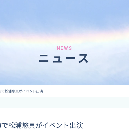
へのご依頼
気象情報のご依頼
 forecaster
Provision of weather information
テレビ・ラジオ）
データ提供（予報・実績）
 予報原稿作成
コンテンツ提供
ト出演
ピンポイント予報
NEWS
ニュース
取材
その他の情報提供
監修
ーション
市で松浦悠真がイベント出演
市で松浦悠真がイベント出演