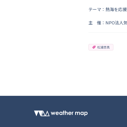
テーマ：熱海を応援
主 催：NPO法人
松浦悠真