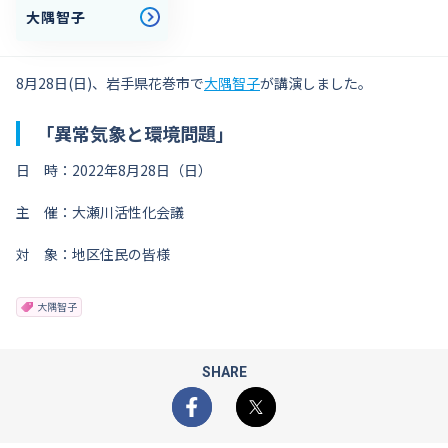
大隅智子
8月28日(日)、岩手県花巻市で
大隅智子
が講演しました。
「異常気象と環境問題」
日 時：2022年8月28日（日）
主 催：大瀬川活性化会議
対 象：地区住民の皆様
大隅智子
SHARE
Facebook
X