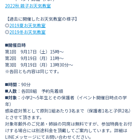
2022秋 親子お天気教室
【過去に開催したお天気教室の様子】
◎
2019夏お天気教室
◎
2019冬お天気教室
◼️開催日時
第1回 9月17日（土）15時～
第2回 9月19日（月）11時～
第3回 9月19日（月）13時30分～
※各回とも内容は同じです。
◼️時間
：90分
◼️人数
：各回8組 予約先着順
◼️対象
：小学2～5年生とその保護者（イベント開催日時点の学
年）
感染症対策として原則1組あたり3名まで（保護者1名と子供2名）
とさせて頂きます。
対象年齢外のご兄弟・姉妹の同席は無料ですが、参加特典をお付
けする場合には別途料金を頂戴してご案内しています。詳細は
LINEメッセージにてお問い合わせください。