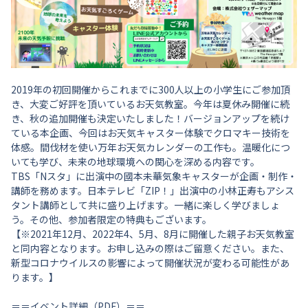
2019年の初回開催からこれまでに300人以上の小学生にご参加頂
き、大変ご好評を頂いているお天気教室。今年は夏休み開催に続
き、秋の追加開催も決定いたしました！バージョンアップを続け
ている本企画、今回はお天気キャスター体験でクロマキー技術を
体感。間伐材を使い万年お天気カレンダーの工作も。温暖化につ
いても学び、未来の地球環境への関心を深める内容です。
TBS「Nスタ」に出演中の國本未華気象キャスターが企画・制作・
講師を務めます。日本テレビ「ZIP！」出演中の小林正寿もアシス
タント講師として共に盛り上げます。一緒に楽しく学びましょ
う。その他、参加者限定の特典もございます。
【※2021年12月、2022年4、5月、8月に開催した親子お天気教室
と同内容となります。お申し込みの際はご留意ください。また、
新型コロナウイルスの影響によって開催状況が変わる可能性があ
ります。】
＝＝イベント詳細（PDF）＝＝