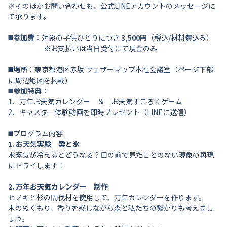
※そのほかお問い合わせも、公式LINEアカウントのメッセージに
て承ります。
◼️参加費
：対象の子供ひとりにつき
3,500円
（税込/材料費込み）
※お支払いは当日受付にて現金のみ
◼️場所
：東京都港区赤坂 ウェザーマップ本社会議室（ページ下部
に周辺地図を掲載）
◼️参加特典
：
1．万年お天気カレンダー ＆ お天気すごろくゲーム
2．キャスター体験動画を即時プレゼント（LINEに送信）
◼️プログラム内容
1. お天気実験 雲と氷
水蒸気が冷えるとどうなる？目の前で見たことのない現象の再現
にトライします！
2. 万年お天気カレンダー 制作
ヒノキと杉の間伐材を使用して、万年カレンダーを作ります。
木のぬくもり、香りを感じながら森と私たちの繋がりも考えまし
ょう。