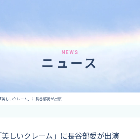
へのご依頼
気象情報のご依頼
 forecaster
Provision of weather information
テレビ・ラジオ）
データ提供（予報・実績）
 予報原稿作成
コンテンツ提供
ト出演
ピンポイント予報
NEWS
ニュース
取材
その他の情報提供
監修
ーション
「美しいクレーム」に長谷部愛が出演
「美しいクレーム」に長谷部愛が出演