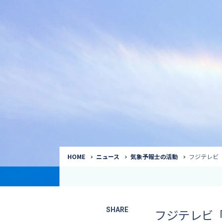
気象予報士
Request to a weather
Service
気象番組出演（
サービス
番組サポート /
講演会・イベン
インタビュー / 
サービストップ
コラム・寄稿 / 
司会MC / ナレ
HOME
ニュース
気象予報士の活動
フジテレビ
SHARE
フジテレビ