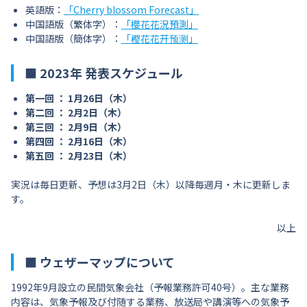
英語版：
「Cherry blossom Forecast」
中国語版（繁体字）：
「櫻花花況預測」
中国語版（簡体字）：
「樱花花开预测」
■ 2023年 発表スケジュール
第一回 ： 1月26日（木）
第二回 ： 2月2日（木）
第三回 ： 2月9日（木）
第四回 ： 2月16日（木）
第五回 ： 2月23日（木）
実況は毎日更新、予想は3月2日（木）以降毎週月・木に更新しま
す。
以上
■ ウェザーマップについて
1992年9月設立の民間気象会社（予報業務許可40号）。主な業務
内容は、気象予報及び付随する業務、放送局や講演等への気象予