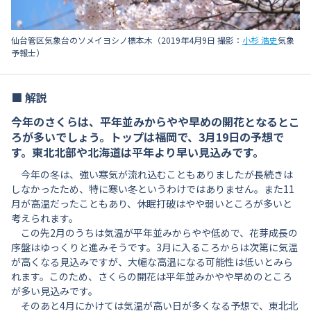
仙台管区気象台のソメイヨシノ標本木（2019年4月9日 撮影：
小杉 浩史
気象
予報士）
■ 解説
今年のさくらは、平年並みからやや早めの開花となるとこ
ろが多いでしょう。トップは福岡で、3月19日の予想で
す。東北北部や北海道は平年より早い見込みです。
今年の冬は、強い寒気が流れ込むこともありましたが長続きは
しなかったため、特に寒い冬というわけではありません。また11
月が高温だったこともあり、休眠打破はやや弱いところが多いと
考えられます。
この先2月のうちは気温が平年並みからやや低めで、花芽成長の
序盤はゆっくりと進みそうです。3月に入るころからは次第に気温
が高くなる見込みですが、大幅な高温になる可能性は低いとみら
れます。このため、さくらの開花は平年並みかやや早めのところ
が多い見込みです。
そのあと4月にかけては気温が高い日が多くなる予想で、東北北