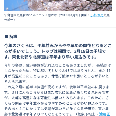
仙台管区気象台のソメイヨシノ標本木（2019年4月9日 撮影：
小杉 浩史
気象
予報士）
■ 解説
今年のさくらは、平年並みからやや早めの開花となるとこ
ろが多いでしょう。トップは福岡で、3月18日の予想で
す。東北北部や北海道は平年より早い見込みです。
今年の冬は、強い寒気が流れ込むこともありましたが 、 長続きは
しなかったため、特に寒い冬というわけではありません。また 11
月が高温だったこともあり、休眠打破はやや弱いところが多いと
考えられます。
この先 2 月の前半は気温が高めですが、後半は平年並みに戻りま
す。 3 月に入るころからはまた次第に気温が高くなる見込みです
が、大幅な高温になる可能性は低いとみられます。このため、さ
くらの開花は平年並みからやや早めのところが多い見込みです。
そのあと 4 月にかけては気温が高い日が多くなる予想で、東北北
部や北海道は平年より早くなりそうです 。（気象予報士・
渡邊正