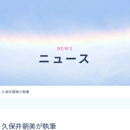
へのご依頼
気象情報のご依頼
 forecaster
Provision of weather information
テレビ・ラジオ）
データ提供（予報・実績）
 予報原稿作成
コンテンツ提供
ト出演
ピンポイント予報
NEWS
ニュース
取材
その他の情報提供
監修
ーション
」久保井朝美が執筆
」久保井朝美が執筆