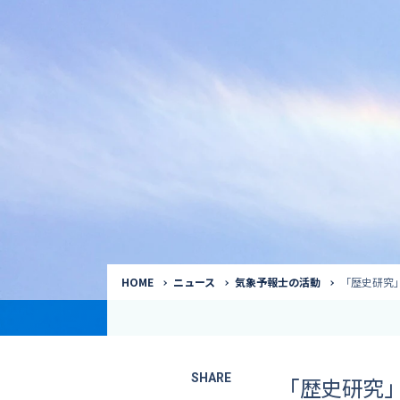
気象予報士
Request to a weather
Service
気象番組出演（
サービス
番組サポート /
講演会・イベン
インタビュー / 
サービストップ
コラム・寄稿 / 
司会MC / ナレ
HOME
ニュース
気象予報士の活動
「歴史研究
SHARE
「歴史研究