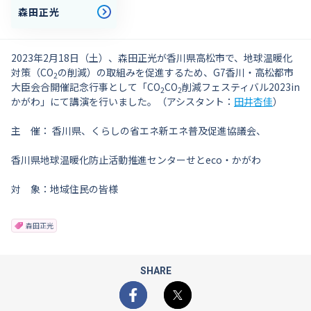
森田正光
2023年2月18日（土）、森田正光が香川県高松市で、地球温暖化
対策（CO
の削減）の取組みを促進するため、G7香川・高松都市
2
大臣会合開催記念行事として
「CO
CO
削減フェスティバル2023in
2
2
かがわ」にて
講演を行いました。（アシスタント：
田井杏佳
）
主 催： 香川県、くらしの省エネ新エネ普及促進協議会、
香川県地球温暖化防止活動推進センターせとeco・かがわ
対 象：地域住民の皆様
森田正光
SHARE
Facebook
X