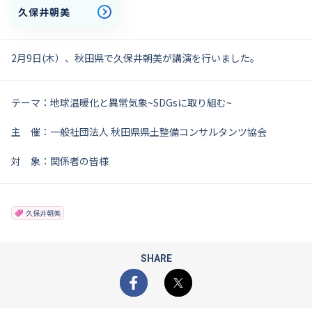
久保井朝美
2月9日(木）、秋田県で久保井朝美が講演を行いました。
テーマ：地球温暖化と異常気象~SDGsに取り組む~
主 催：一般社団法人 秋田県県土整備コンサルタンツ協会
対 象：関係者の皆様
久保井朝美
SHARE
Facebook
X