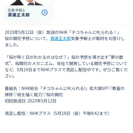
気象予報士
渡邊正太郎
2023年5月12日（金）放送のNHK「チコちゃんに𠮟られる！」
桜の開花予想について、
渡邊正太郎
気象予報士が取材をお受けし
ました。
「桜が咲く日がわかるのはなぜ？」桜の予想を導き出す”夢の数
式”、桜開花のメカニズム、当社で開発している開花予想について
など、5月19日までNHKプラスで見逃し配信中です。ぜひご覧くだ
さい。
番組名：NHK総合「チコちゃんに叱られる!」拡大版SP!▽教室の
掃除▽絵を描く能力▽桜の開花
初回放送日: 2023年5月12日
見逃し配信：NHKプラス（5月19日（金）午後8:42まで）