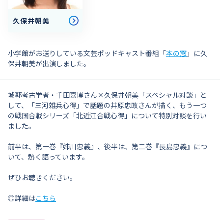
久保井朝美
小学館がお送りしている文芸ポッドキャスト番組「
本の窓
」に久
保井朝美が出演しました。
城郭考古学者・千田嘉博さん×久保井朝美「スペシャル対談」と
して、「三河雑兵心得」で話題の井原忠政さんが描く、もう一つ
の戦国合戦シリーズ「北近江合戦心得」について特別対談を行い
ました。
前半は、第一巻『姉川忠義』、後半は、第二巻『長島忠義』につ
いて、熱く語っています。
ぜひお聴きください。
◎詳細は
こちら