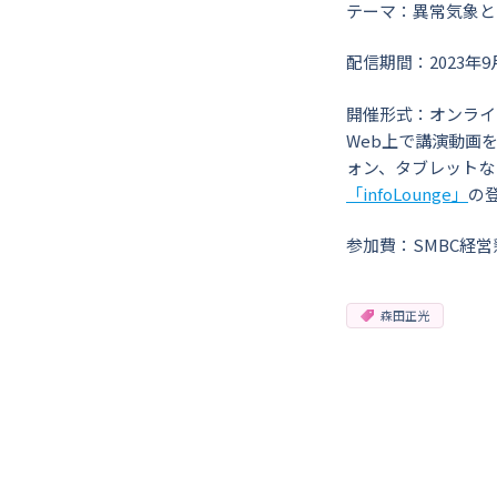
テーマ：異常気象と
配信期間：2023年9月
開催形式：オンライ
Web上で講演動画
ォン、タブレットな
「infoLounge」
の
参加費：SMBC経
森田正光