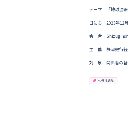
テーマ：「地球温暖
日にち：2023年12月
会 合：Shizugins
主 催：静岡銀行経営管
対 象：関係者の皆
久保井朝美