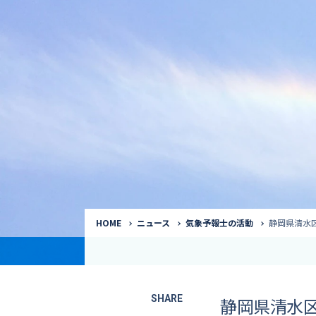
気象予報士
Request to a weather
Service
気象番組出演（
サービス
番組サポート /
講演会・イベン
インタビュー / 
サービストップ
コラム・寄稿 / 
司会MC / ナレ
HOME
ニュース
気象予報士の活動
静岡県清水
SHARE
静岡県清水