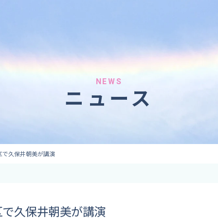
へのご依頼
気象情報のご依頼
 forecaster
Provision of weather information
テレビ・ラジオ）
データ提供（予報・実績）
 予報原稿作成
コンテンツ提供
ト出演
ピンポイント予報
NEWS
ニュース
取材
その他の情報提供
監修
ーション
区で久保井朝美が講演
区で久保井朝美が講演