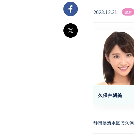
2023.12.21
Facebook
講演
X
久保井朝美
静岡県清水区で久保