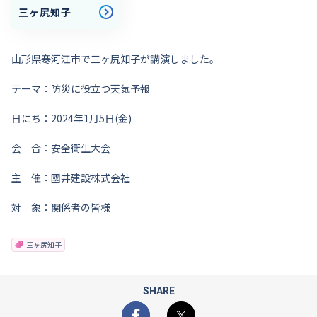
三ヶ尻知子
山形県寒河江市で三ヶ尻知子が講演しました。
テーマ：防災に役立つ天気予報
日にち：2024年1月5日(金)
会 合：安全衛生大会
主 催：國井建設株式会社
対 象：関係者の皆様
三ヶ尻知子
SHARE