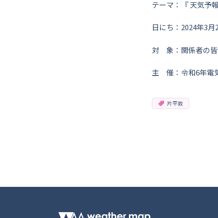
テーマ：『 天気予
日にち：2024年3月
対 象：関係者の皆
主 催：令和6年電
片平敦