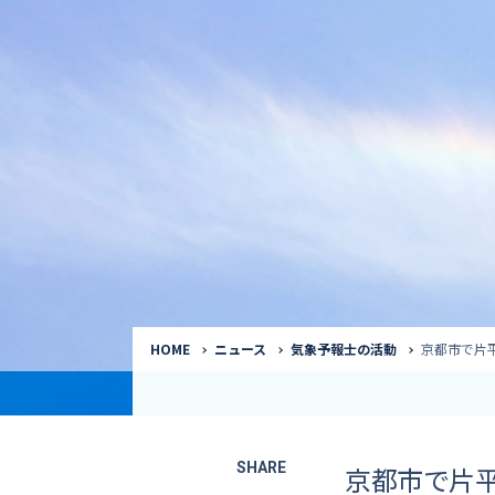
気象予報士
Request to a weather
Service
気象番組出演（
サービス
番組サポート /
講演会・イベン
インタビュー / 
サービストップ
コラム・寄稿 / 
司会MC / ナレ
HOME
ニュース
気象予報士の活動
京都市で片
SHARE
京都市で片