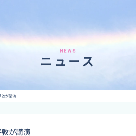
へのご依頼
気象情報のご依頼
 forecaster
Provision of weather information
テレビ・ラジオ）
データ提供（予報・実績）
 予報原稿作成
コンテンツ提供
ト出演
ピンポイント予報
NEWS
ニュース
取材
その他の情報提供
監修
ーション
平敦が講演
平敦が講演