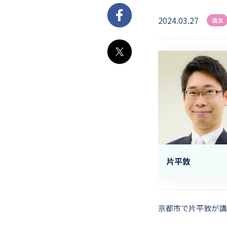
2024.03.27
Facebook
講演
X
片平敦
京都市で片平敦が講