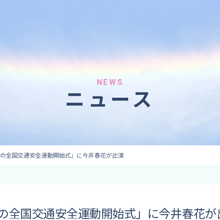
へのご依頼
気象情報のご依頼
 forecaster
Provision of weather information
テレビ・ラジオ）
データ提供（予報・実績）
 予報原稿作成
コンテンツ提供
ト出演
ピンポイント予報
NEWS
ニュース
取材
その他の情報提供
監修
ーション
春の全国交通安全運動開始式」に今井春花が出演
春の全国交通安全運動開始式」に今井春花が