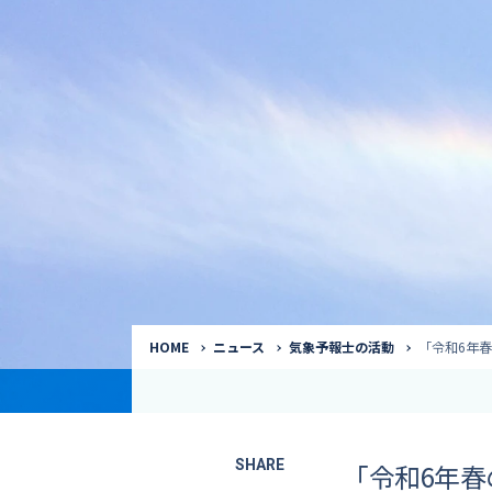
気象予報士
Request to a weather
Service
気象番組出演（
サービス
番組サポート /
講演会・イベン
インタビュー / 
サービストップ
コラム・寄稿 / 
司会MC / ナレ
HOME
ニュース
気象予報士の活動
「令和6年
SHARE
「令和6年