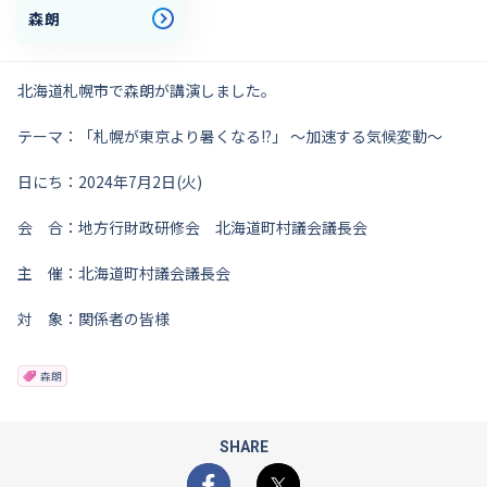
森朗
北海道札幌市で森朗が講演しました。
テーマ：「札幌が東京より暑くなる!?」 〜加速する気候変動〜
日にち：2024年7月2日(火)
会 合：地方行財政研修会 北海道町村議会議長会
主 催：北海道町村議会議長会
対 象：関係者の皆様
森朗
SHARE