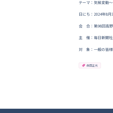
テーマ：気候変動～
日にち：2024年8月3
会 合：第98回高
主 催：毎日新聞社
対 象：一般の皆様
森田正光