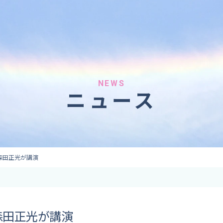
へのご依頼
気象情報のご依頼
 forecaster
Provision of weather information
テレビ・ラジオ）
データ提供（予報・実績）
 予報原稿作成
コンテンツ提供
ト出演
ピンポイント予報
NEWS
ニュース
取材
その他の情報提供
監修
ーション
森田正光が講演
森田正光が講演