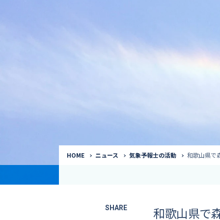
気象予報士
Request to a weather
Service
気象番組出演（
サービス
番組サポート /
講演会・イベン
インタビュー / 
サービストップ
コラム・寄稿 / 
司会MC / ナレ
HOME
ニュース
気象予報士の活動
和歌山県で
SHARE
和歌山県で