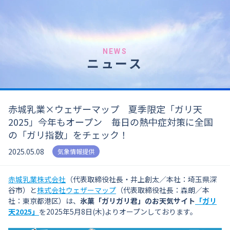
NEWS
ニュース
赤城乳業×ウェザーマップ 夏季限定「ガリ天
2025」今年もオープン 毎日の熱中症対策に全国
の「ガリ指数」をチェック！
2025.05.08
気象情報提供
赤城乳業株式会社
（代表取締役社長・井上創太／本社：埼玉県深
谷市）と
株式会社ウェザーマップ
（代表取締役社長：森朗／本
社：東京都港区）は、
氷菓「ガリガリ君」のお天気サイト
「ガリ
天2025」
を2025年5月8日(木)よりオープンしております。