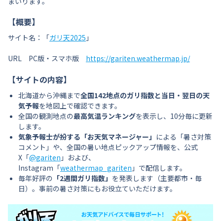
まいります。
【概要】
サイト名：「
ガリ天2025
」
URL PC版・スマホ版
https://gariten.weathermap.jp/
【サイトの内容】
北海道から沖縄まで
全国142地点のガリ指数と当日・翌日の天
気予報
を地図上で確認できます。
全国の観測地点の
最高気温ランキング
を表示し、10分毎に更新
します。
気象予報士が扮する「お天気マネージャー」
による「暑さ対策
コメント」や、全国の暑い地点ピックアップ情報を、公式
X「
@gariten
」および、
Instagram「
weathermap_gariten
」で配信します。
毎年好評の
「2週間ガリ指数」
を発表します（主要都市・毎
日）。事前の暑さ対策にもお役立ていただけます。