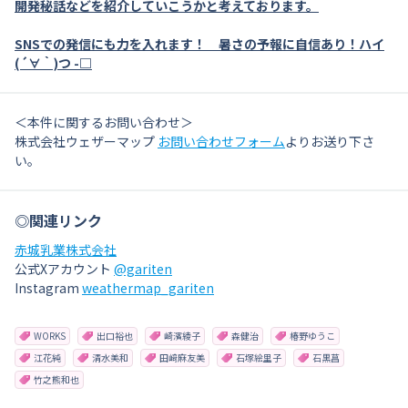
開発秘話などを紹介していこうかと考えております。
SNSでの発信にも力を入れます！ 暑さの予報に自信あり！ハイ
(´∀｀)つ -□
＜本件に関するお問い合わせ＞
株式会社ウェザーマップ
お問い合わせフォーム
よりお送り下さ
い。
◎関連リンク
赤城乳業株式会社
公式Xアカウント
@gariten
Instagram
weathermap_gariten
WORKS
出口裕也
崎濱綾子
森健治
椿野ゆうこ
江花純
清水美和
田﨑麻友美
石塚絵里子
石黒菖
竹之熊和也