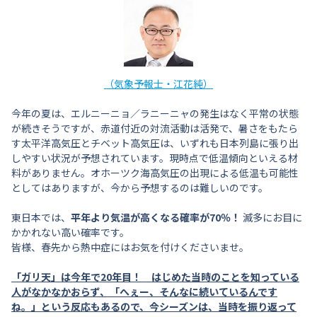
（気象予報士・江花純）
今年の夏は、エルニーニョ／ラニーニャの発生はなく平常の状態
が続きそうですが、赤道付近の対流活動は活発で、暑さをもたら
す太平洋高気圧とチベット高気圧は、いずれも日本列島に張り出
しやすい状況が予想されています。現時点で低温傾向といえる材
料がありません。オホーツク海高気圧の出現による低温も可能性
としてはありますが、今から予想するのは難しいのです。
東日本では、
平年より気温が高くなる確率が70％！
滅多にお目に
かかれない高い確率です。
皆様、春先から熱中症にはお気を付けくださいませ。
「
ガリ天」は今年で20年目！ はじめた当時のことを知っている
人がなかなかおらず、「へぇー、そんなに続いているんです
ね。」という反応もあるので、今シーズンは、当時を振り返って