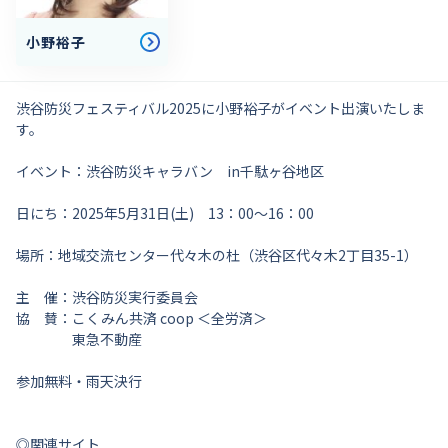
小野裕子
渋谷防災フェスティバル2025に小野裕子がイベント出演いたしま
す。
イベント：渋谷防災キャラバン in千駄ヶ谷地区
日にち：2025年5月31日(土) 13：00～16：00
場所：地域交流センター代々木の杜（渋谷区代々木2丁目35-1）
主 催：渋谷防災実行委員会
協 賛：こくみん共済 coop ＜全労済＞
東急不動産
参加無料・雨天決行
◎関連サイト