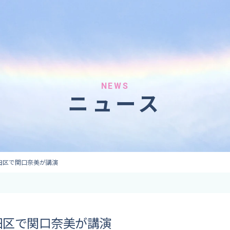
へのご依頼
気象情報のご依頼
 forecaster
Provision of weather information
テレビ・ラジオ）
データ提供（予報・実績）
 予報原稿作成
コンテンツ提供
ト出演
ピンポイント予報
NEWS
ニュース
取材
その他の情報提供
監修
ーション
田区で関口奈美が講演
田区で関口奈美が講演