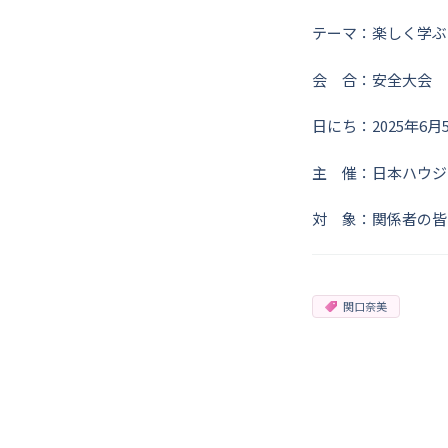
テーマ：楽しく学ぶ
会 合：安全大会
日にち：2025年6
主 催：日本ハウジ
対 象：関係者の皆
関口奈美