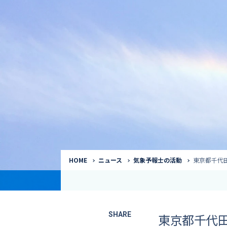
気象予報士
Request to a weather
Service
気象番組出演（
サービス
番組サポート /
講演会・イベン
インタビュー / 
サービストップ
コラム・寄稿 / 
司会MC / ナレ
HOME
ニュース
気象予報士の活動
東京都千代
SHARE
東京都千代