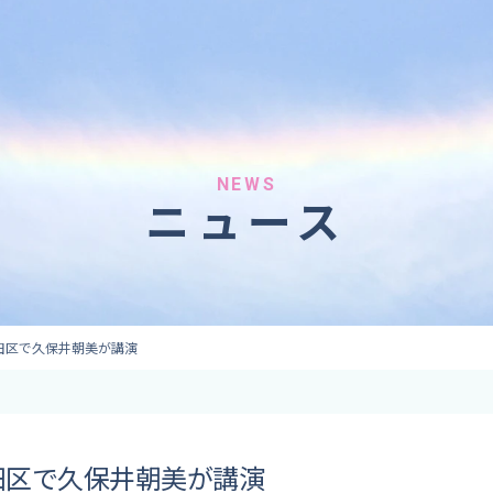
へのご依頼
気象情報のご依頼
 forecaster
Provision of weather information
テレビ・ラジオ）
データ提供（予報・実績）
 予報原稿作成
コンテンツ提供
ト出演
ピンポイント予報
NEWS
ニュース
取材
その他の情報提供
監修
ーション
田区で久保井朝美が講演
田区で久保井朝美が講演