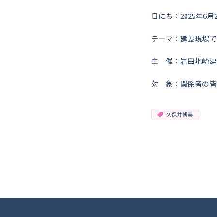
日にち：2025年6月
テーマ：建設現場で
主 催：岩田地崎建
対 象：関係者の皆
久保井朝美