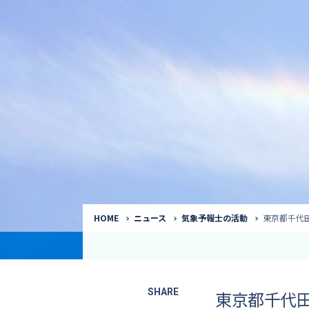
気象予報士
Request to a weather
Service
気象番組出演（
サービス
番組サポート /
講演会・イベン
インタビュー / 
サービストップ
コラム・寄稿 / 
司会MC / ナレ
HOME
ニュース
気象予報士の活動
東京都千代
SHARE
東京都千代