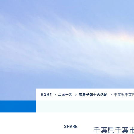
気象予報士
Request to a weather
Service
気象番組出演（
サービス
番組サポート /
講演会・イベン
インタビュー / 
サービストップ
コラム・寄稿 / 
司会MC / ナレ
HOME
ニュース
気象予報士の活動
千葉県千葉
SHARE
千葉県千葉