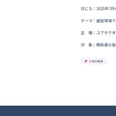
日にち：2025年7
テーマ：建設現場で
主 催：ユアサクオ
対 象：関係者の皆
久保井朝美