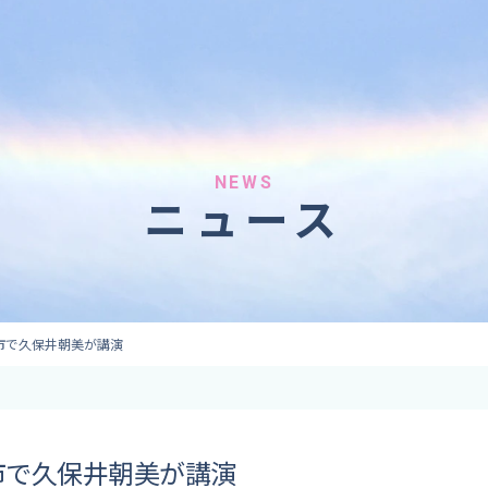
へのご依頼
気象情報のご依頼
 forecaster
Provision of weather information
テレビ・ラジオ）
データ提供（予報・実績）
 予報原稿作成
コンテンツ提供
ト出演
ピンポイント予報
NEWS
ニュース
取材
その他の情報提供
監修
ーション
市で久保井朝美が講演
市で久保井朝美が講演