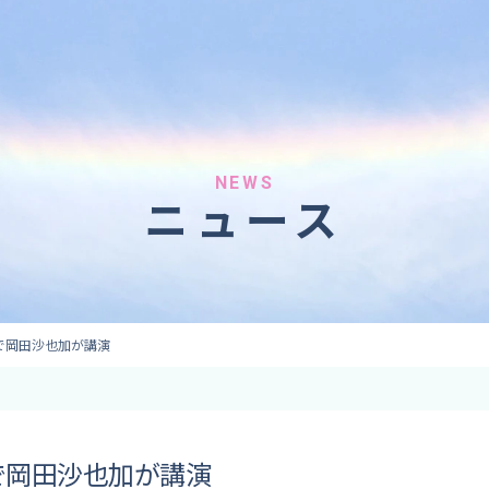
へのご依頼
気象情報のご依頼
 forecaster
Provision of weather information
テレビ・ラジオ）
データ提供（予報・実績）
 予報原稿作成
コンテンツ提供
ト出演
ピンポイント予報
NEWS
ニュース
取材
その他の情報提供
監修
ーション
で岡田沙也加が講演
で岡田沙也加が講演