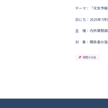
テーマ：「天気予報
日にち：2025年7月9
主 催：内外情勢調
対 象：関係者の皆
岡田沙也加