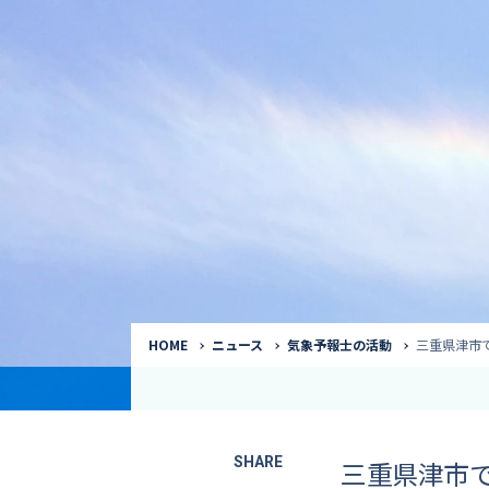
気象予報士
Request to a weather
Service
気象番組出演（
サービス
番組サポート /
講演会・イベン
インタビュー / 
サービストップ
コラム・寄稿 / 
司会MC / ナレ
HOME
ニュース
気象予報士の活動
三重県津市
SHARE
三重県津市