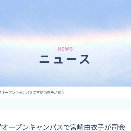
へのご依頼
気象情報のご依頼
 forecaster
Provision of weather information
テレビ・ラジオ）
データ提供（予報・実績）
 予報原稿作成
コンテンツ提供
ト出演
ピンポイント予報
NEWS
ニュース
取材
その他の情報提供
監修
ーション
学オープンキャンパスで宮崎由衣子が司会
学オープンキャンパスで宮崎由衣子が司会