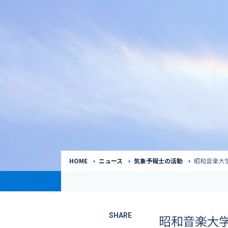
気象予報士
Request to a weather
Service
気象番組出演（
サービス
番組サポート /
講演会・イベン
インタビュー / 
サービストップ
コラム・寄稿 / 
司会MC / ナレ
HOME
ニュース
気象予報士の活動
昭和音楽大
SHARE
昭和音楽大