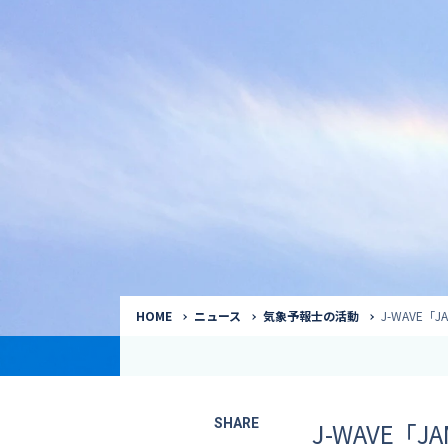
気象予報士
Request to a weather
Service
気象番組出演（
サービス
番組サポート /
講演会・イベン
インタビュー / 
サービストップ
コラム・寄稿 / 
司会MC / ナレ
HOME
ニュース
気象予報士の活動
J-WAVE「
SHARE
J-WAVE「J