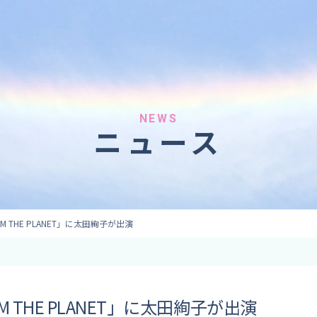
へのご依頼
気象情報のご依頼
 forecaster
Provision of weather information
テレビ・ラジオ）
データ提供（予報・実績）
 予報原稿作成
コンテンツ提供
ト出演
ピンポイント予報
NEWS
ニュース
取材
その他の情報提供
監修
ーション
JAM THE PLANET」に太田絢子が出演
AM THE PLANET」に太田絢子が出演