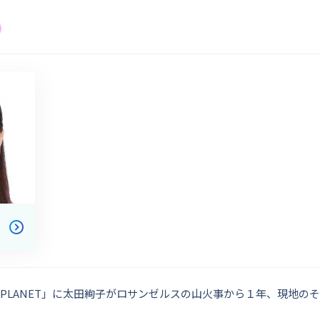
 THE PLANET」に太田絢子がロサンゼルスの山火事から１年、現地