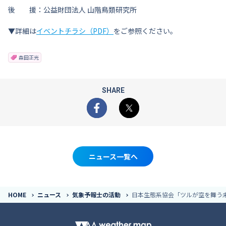
後 援：公益財団法人 山階鳥類研究所
▼詳細は
イベントチラシ（PDF）
をご参照ください。
森田正光
SHARE
Facebook
X
ニュース一覧へ
HOME
ニュース
気象予報士の活動
日本生態系協会「ツルが空を舞う