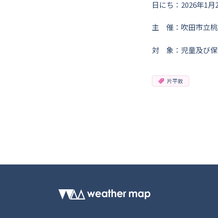
日にち：2026年1月2
主 催：吹田市立桃
対 象：児童及び保
片平敦