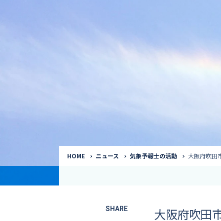
気象予報士
Request to a weather
Service
気象番組出演（
サービス
番組サポート /
講演会・イベン
インタビュー / 
サービストップ
コラム・寄稿 / 
司会MC / ナレ
HOME
ニュース
気象予報士の活動
大阪府吹田
SHARE
大阪府吹田