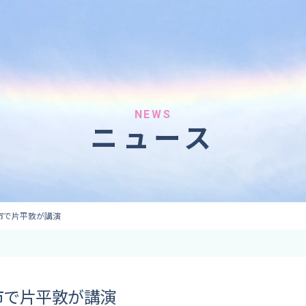
へのご依頼
気象情報のご依頼
 forecaster
Provision of weather information
テレビ・ラジオ）
データ提供（予報・実績）
 予報原稿作成
コンテンツ提供
ト出演
ピンポイント予報
NEWS
ニュース
取材
その他の情報提供
監修
ーション
市で片平敦が講演
市で片平敦が講演