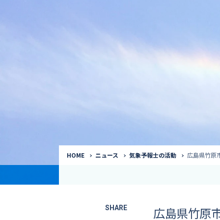
気象予報士
Request to a weather
Service
気象番組出演（
サービス
番組サポート /
講演会・イベン
インタビュー / 
サービストップ
コラム・寄稿 / 
司会MC / ナレ
HOME
ニュース
気象予報士の活動
広島県竹原
SHARE
広島県竹原