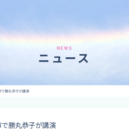
へのご依頼
気象情報のご依頼
 forecaster
Provision of weather information
テレビ・ラジオ）
データ提供（予報・実績）
 予報原稿作成
コンテンツ提供
ト出演
ピンポイント予報
NEWS
ニュース
取材
その他の情報提供
監修
ーション
市で勝丸恭子が講演
市で勝丸恭子が講演