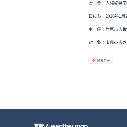
会 合：人権啓発南
日にち：2026年1月2
主 催：竹原市人権
対 象：市民の皆さ
勝丸恭子