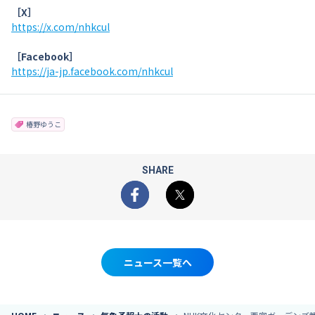
［X］
https://x.com/nhkcul
［Facebook］
https://ja-jp.facebook.com/nhkcul
椿野ゆうこ
SHARE
Facebook
X
ニュース一覧へ