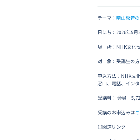
テーマ：
晴山紋音の
日にち：2026年5月2
場 所：NHK文化
対 象：受講生の
申込方法：NHK文
窓口、電話、インタ
受講料： 会員 5,7
受講のお申込みは
こ
◎関連リンク