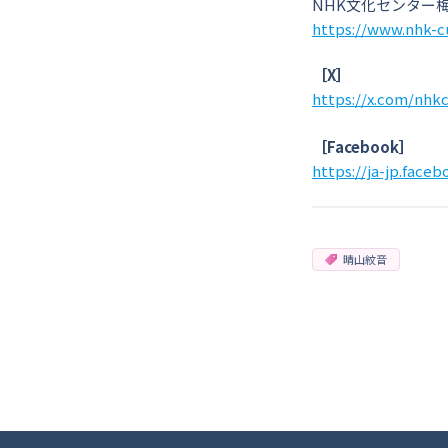
NHK文化センター
https://www.nhk-c
［X］
https://x.com/nhkc
［Facebook］
https://ja-jp.face
晴山紋音