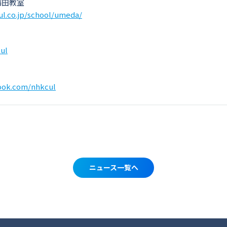
梅田教室
ul.co.jp/school/umeda/
ul
book.com/nhkcul
ニュース一覧へ