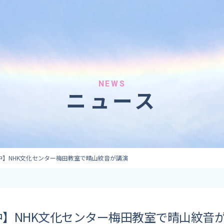
へのご依頼
気象情報のご依頼
 forecaster
Provision of weather information
テレビ・ラジオ）
データ提供（予報・実績）
 予報原稿作成
コンテンツ提供
ト出演
ピンポイント予報
NEWS
ニュース
取材
その他の情報提供
監修
ーション
中】NHK文化センター梅田教室で晴山紋音が講演
中】NHK文化センター梅田教室で晴山紋音