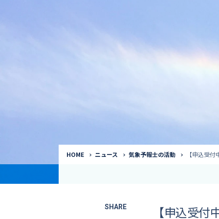
気象予報士
Request to a weather
Service
気象番組出演（
サービス
番組サポート /
講演会・イベン
インタビュー / 
サービストップ
コラム・寄稿 / 
司会MC / ナレ
HOME
ニュース
気象予報士の活動
【申込受付
SHARE
【申込受付