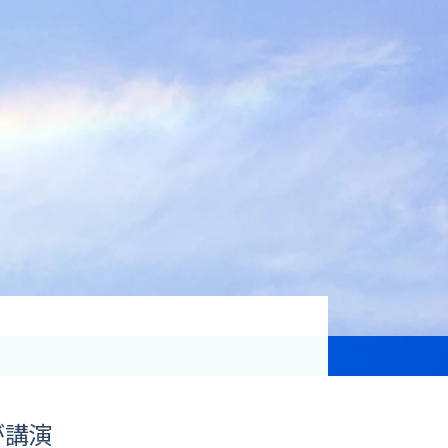
資格取得支援
Education
気象予報士講座について
気象予報士講座クリア
講座一覧
受講のご案内
が講演