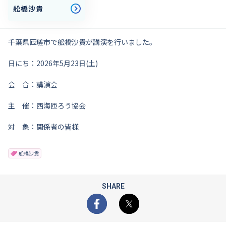
舩橋沙貴
千葉県匝瑳市で舩橋沙貴が講演を行いました。
日にち：2026年5月23日(土)
会 合：講演会
主 催：西海匝ろう協会
対 象：関係者の皆様
舩橋沙貴
SHARE
Facebook
X